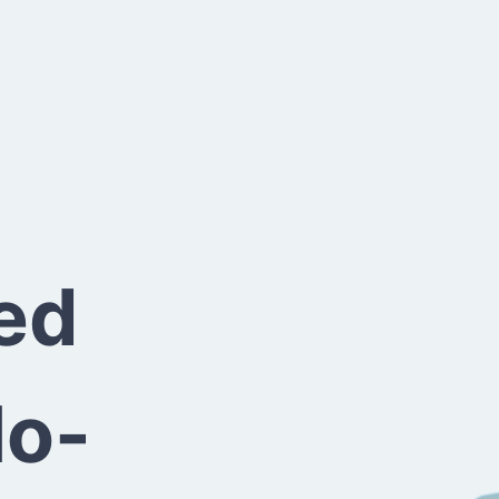
ted
lo-