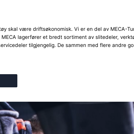
retøy skal være driftsøkonomisk. Vi er en del av MECA-T
ECA lagerfører et bredt sortiment av slitedeler, verktøy o
 servicedeler tilgjengelig. De sammen med flere andre g